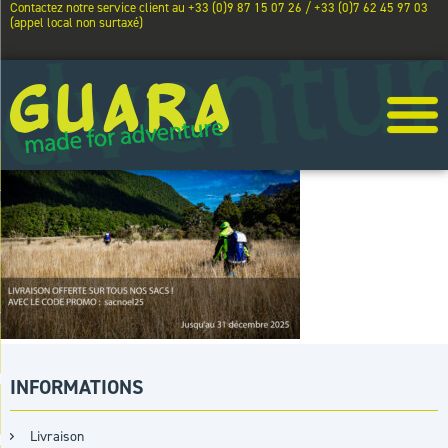
Contactez notre service client au +33 (0)9 87 15 07 26 / +33 (0)7 62 45 97 03
(appel local non surtaxé)
INFORMATIONS
Livraison