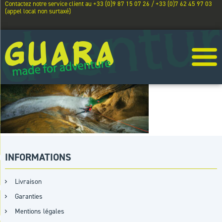
Contactez notre service client au +33 (0)9 87 15 07 26 / +33 (0)7 62 45 97 03
(appel local non surtaxé)
INFORMATIONS
Livraison
Garanties
Mentions légales