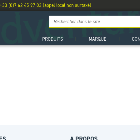
 +33 (0)7 62 45 97 03 (appel local non surtaxé)
PRODUITS
|
MARQUE
|
CO
ES
A PROPOS