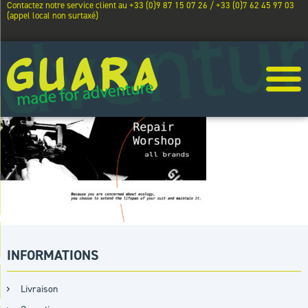
Contactez notre service client au +33 (0)9 87 15 07 26 / +33 (0)7 62 45 97 03
(appel local non surtaxé)
INFORMATIONS
Livraison