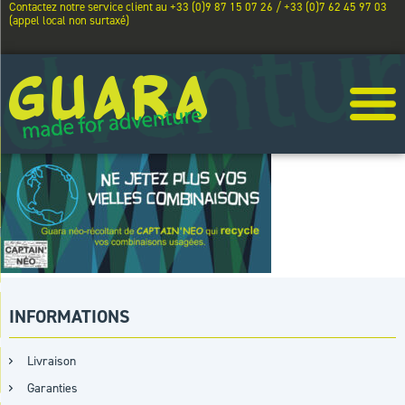
Contactez notre service client au +33 (0)9 87 15 07 26 / +33 (0)7 62 45 97 03
(appel local non surtaxé)
INFORMATIONS
Livraison
Garanties