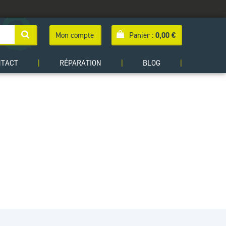
Mon compte
Panier :
0,00
€
NTACT
|
RÉPARATION
|
BLOG
|