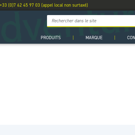
 +33 (0)7 62 45 97 03 (appel local non surtaxé)
PRODUITS
|
MARQUE
|
CO