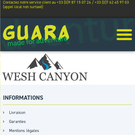
Contactez notre service client au +33 (0)9 87 15 07 26 / +33 (0)7 62 45 97 03
(appel local non surtaxé)
INFORMATIONS
Livraison
Garanties
Mentions légales