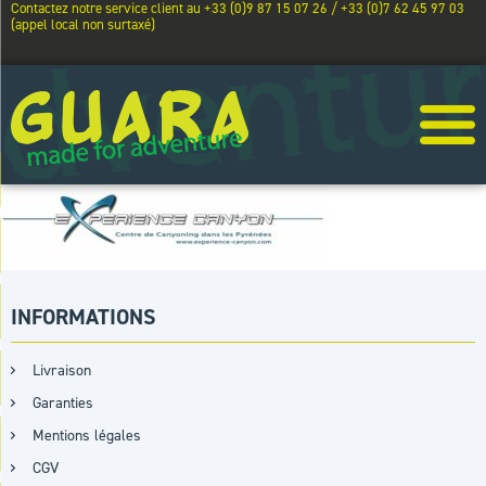
Contactez notre service client au +33 (0)9 87 15 07 26 / +33 (0)7 62 45 97 03
(appel local non surtaxé)
INFORMATIONS
Livraison
Garanties
Mentions légales
CGV