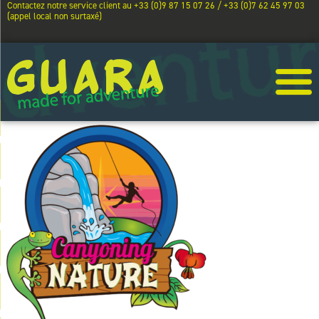
Contactez notre service client au +33 (0)9 87 15 07 26 / +33 (0)7 62 45 97 03
(appel local non surtaxé)