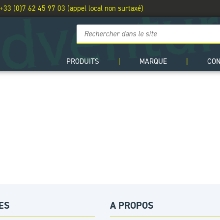
 +33 (0)7 62 45 97 03 (appel local non surtaxé)
PRODUITS
|
MARQUE
|
CO
ES
A PROPOS