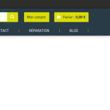
Mon compte
Panier :
0,00
€
NTACT
|
RÉPARATION
|
BLOG
|