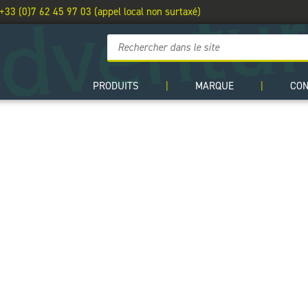
 +33 (0)7 62 45 97 03 (appel local non surtaxé)
PRODUITS
|
MARQUE
|
CO