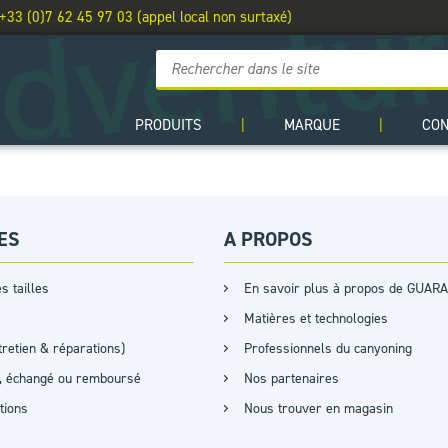
 +33 (0)7 62 45 97 03 (appel local non surtaxé)
PRODUITS
|
MARQUE
|
CO
ES
A PROPOS
s tailles
En savoir plus à propos de GUARA
Matières et technologies
retien & réparations)
Professionnels du canyoning
it, échangé ou remboursé
Nos partenaires
ations
Nous trouver en magasin