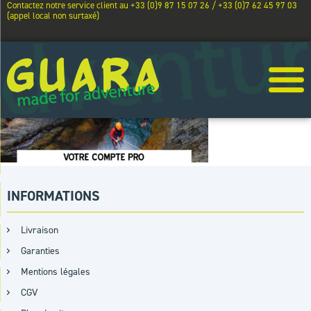
Contactez notre service client au +33 (0)9 87 15 07 26 / +33 (0)7 62 45 97 03
(appel local non surtaxé)
INFORMATIONS
Livraison
Garanties
Mentions légales
CGV