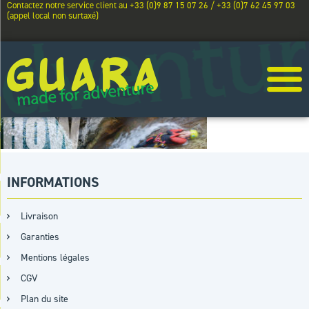
Contactez notre service client au +33 (0)9 87 15 07 26 / +33 (0)7 62 45 97 03
(appel local non surtaxé)
INFORMATIONS
Livraison
Garanties
Mentions légales
CGV
Plan du site