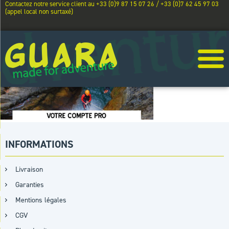
Contactez notre service client au +33 (0)9 87 15 07 26 / +33 (0)7 62 45 97 03
(appel local non surtaxé)
INFORMATIONS
Livraison
Garanties
Mentions légales
CGV