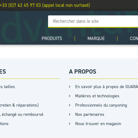
 +33 (0)7 62 45 97 03 (appel local non surtaxé)
PRODUITS
|
MARQUE
|
CO
ES
A PROPOS
s tailles
En savoir plus à propos de GUARA
Matières et technologies
retien & réparations)
Professionnels du canyoning
it, échangé ou remboursé
Nos partenaires
ations
Nous trouver en magasin