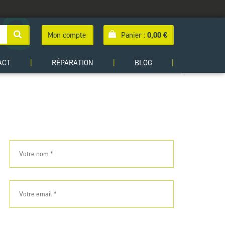
Mon compte
Panier :
0,00
€
ACT
|
RÉPARATION
|
BLOG
|