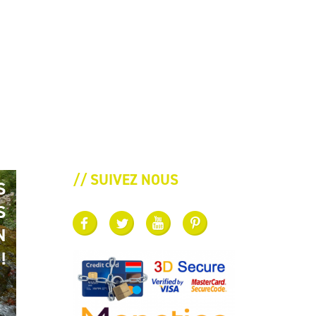
// SUIVEZ NOUS
S
S
N
!