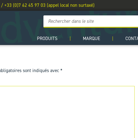
 / +33 (0)7 62 45 97 03 (appel local non surtaxé)
PRODUITS
|
MARQUE
|
CONT
bligatoires sont indiqués avec
*