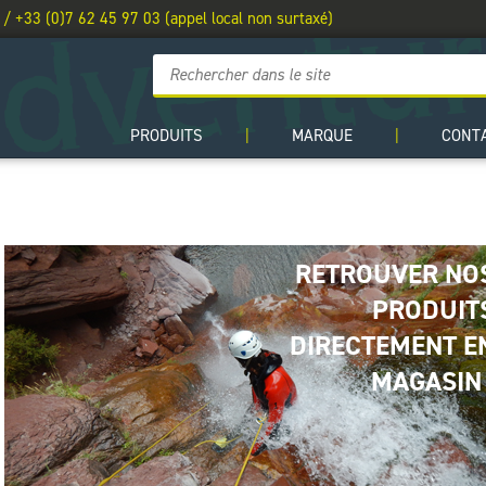
 / +33 (0)7 62 45 97 03 (appel local non surtaxé)
PRODUITS
|
MARQUE
|
CONT
RETROUVER NO
PRODUIT
DIRECTEMENT E
MAGASIN 