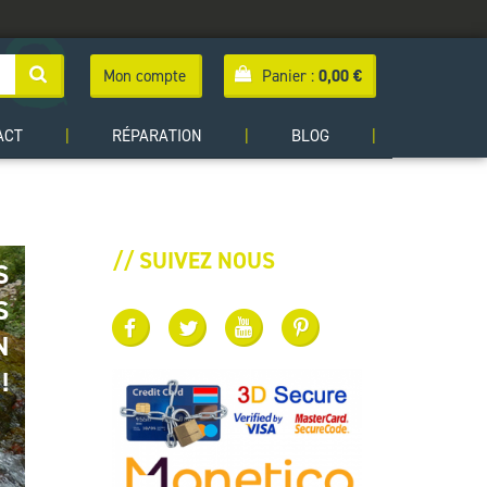
Mon compte
Panier :
0,00
€
ACT
|
RÉPARATION
|
BLOG
|
// SUIVEZ NOUS
S
S
N
!