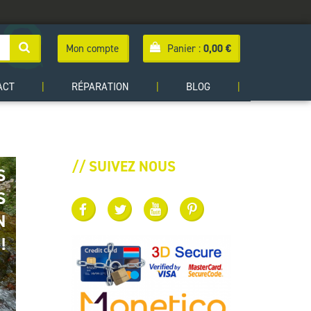
Mon compte
Panier :
0,00
€
ACT
|
RÉPARATION
|
BLOG
|
// SUIVEZ NOUS
S
S
N
!