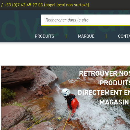
 / +33 (0)7 62 45 97 03 (appel local non surtaxé)
PRODUITS
|
MARQUE
|
CONT
RETROUVER NO
PRODUIT
DIRECTEMENT E
MAGASIN 